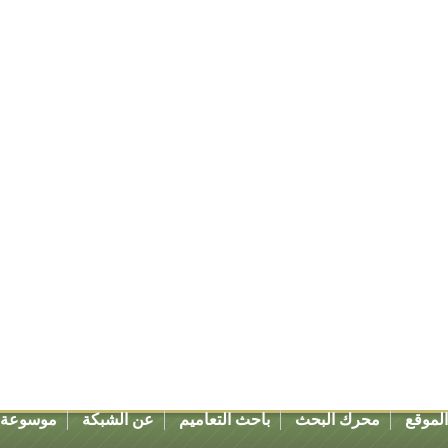
لموقع
محرك البحث
باحث التعاميم
عن الشبكة
موسوعة ق