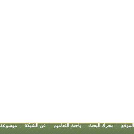
لموقع
محرك البحث
باحث التعاميم
عن الشبكة
موسوعة ق