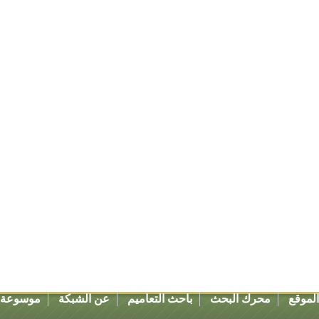
لموقع
محرك البحث
باحث التعاميم
عن الشبكة
موسوعة ق