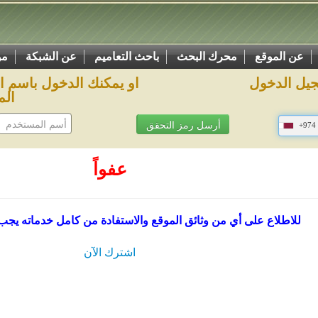
عن الموقع
محرك البحث
باحث التعاميم
عن الشبكة
مو
يل الدخول
او يمكنك الدخول باسم 
الم
+974
عفواً
للاطلاع على أي من وثائق الموقع والاستفادة من كامل خدماته يجب
اشترك الآن