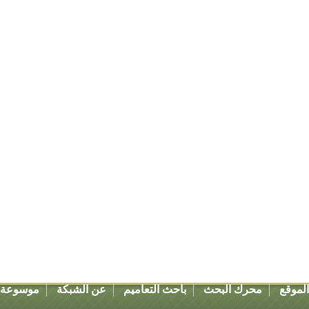
لموقع
محرك البحث
باحث التعاميم
عن الشبكة
موسوعة ق